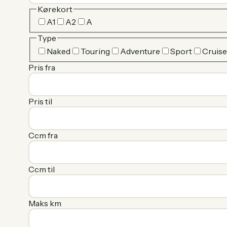
Kørekort
A1
A2
A
Type
Naked
Touring
Adventure
Sport
Cruise
Pris fra
Pris til
Ccm fra
Ccm til
Maks km