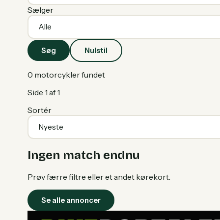
Sælger
Søg
Nulstil
0
motorcykler fundet
Side
1
af
1
Sortér
Ingen match endnu
Prøv færre filtre eller et andet kørekort.
Se alle annoncer