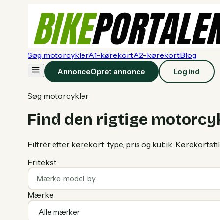
Søg motorcykler
A1-kørekort
A2-kørekort
Blog
Annonce
Opret annonce
Log ind
Søg motorcykler
Find den rigtige motorcy
Filtrér efter kørekort, type, pris og kubik. Kørekortsfil
Fritekst
Mærke