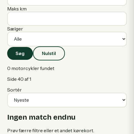
Maks km
Sælger
Søg
Nulstil
0
motorcykler fundet
Side
40
af
1
Sortér
Ingen match endnu
Prøv færre filtre eller et andet kørekort.