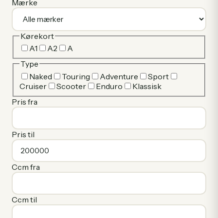
Mærke
Kørekort
A1
A2
A
Type
Naked
Touring
Adventure
Sport
Cruiser
Scooter
Enduro
Klassisk
Pris fra
Pris til
Ccm fra
Ccm til