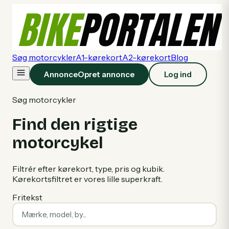
Søg motorcykler
A1-kørekort
A2-kørekort
Blog
Annonce
Opret annonce
Log ind
Søg motorcykler
Find den rigtige
motorcykel
Filtrér efter kørekort, type, pris og kubik.
Kørekortsfiltret er vores lille superkraft.
Fritekst