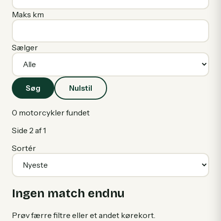
Maks km
Sælger
Søg
Nulstil
0
motorcykler fundet
Side
2
af
1
Sortér
Ingen match endnu
Prøv færre filtre eller et andet kørekort.