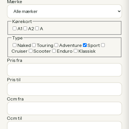
Mærke
Kørekort
A1
A2
A
Type
Naked
Touring
Adventure
Sport
Cruiser
Scooter
Enduro
Klassisk
Pris fra
Pris til
Ccm fra
Ccm til