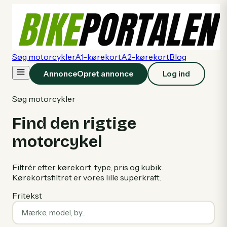
Søg motorcykler
A1-kørekort
A2-kørekort
Blog
Annonce
Opret annonce
Log ind
Søg motorcykler
Find den rigtige
motorcykel
Filtrér efter kørekort, type, pris og kubik.
Kørekortsfiltret er vores lille superkraft.
Fritekst