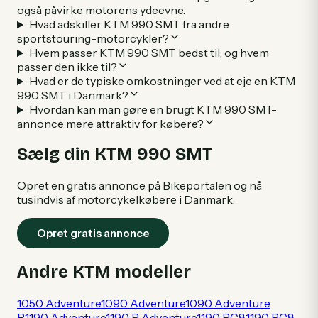
også påvirke motorens ydeevne.
Hvad adskiller KTM 990 SMT fra andre
sportstouring-motorcykler?
Hvem passer KTM 990 SMT bedst til, og hvem
passer den ikke til?
Hvad er de typiske omkostninger ved at eje en KTM
990 SMT i Danmark?
Hvordan kan man gøre en brugt KTM 990 SMT-
annonce mere attraktiv for købere?
Sælg din
KTM
990 SMT
Opret en gratis annonce på Bikeportalen og nå
tusindvis af motorcykelkøbere i Danmark.
Opret gratis annonce
Andre
KTM
modeller
1050 Adventure
1090 Adventure
1090 Adventure
R
1190 Adventure
1190 R Adventure
1190 RC8
1190 RC8