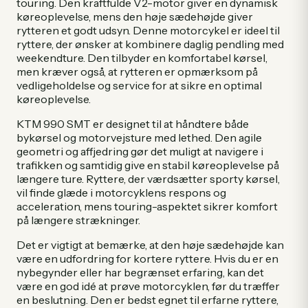
touring. Den kraftfulde V2-motor giver en dynamisk
køreoplevelse, mens den høje sædehøjde giver
rytteren et godt udsyn. Denne motorcykel er ideel til
ryttere, der ønsker at kombinere daglig pendling med
weekendture. Den tilbyder en komfortabel kørsel,
men kræver også, at rytteren er opmærksom på
vedligeholdelse og service for at sikre en optimal
køreoplevelse.
KTM 990 SMT er designet til at håndtere både
bykørsel og motorvejsture med lethed. Den agile
geometri og affjedring gør det muligt at navigere i
trafikken og samtidig give en stabil køreoplevelse på
længere ture. Ryttere, der værdsætter sporty kørsel,
vil finde glæde i motorcyklens respons og
acceleration, mens touring-aspektet sikrer komfort
på længere strækninger.
Det er vigtigt at bemærke, at den høje sædehøjde kan
være en udfordring for kortere ryttere. Hvis du er en
nybegynder eller har begrænset erfaring, kan det
være en god idé at prøve motorcyklen, før du træffer
en beslutning. Den er bedst egnet til erfarne ryttere,