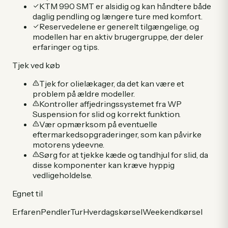
KTM 990 SMT er alsidig og kan håndtere både
daglig pendling og længere ture med komfort.
Reservedelene er generelt tilgængelige, og
modellen har en aktiv brugergruppe, der deler
erfaringer og tips.
Tjek ved køb
Tjek for olielækager, da det kan være et
problem på ældre modeller.
Kontroller affjedringssystemet fra WP
Suspension for slid og korrekt funktion.
Vær opmærksom på eventuelle
eftermarkedsopgraderinger, som kan påvirke
motorens ydeevne.
Sørg for at tjekke kæde og tandhjul for slid, da
disse komponenter kan kræve hyppig
vedligeholdelse.
Egnet til
Erfaren
Pendler
Tur
Hverdagskørsel
Weekendkørsel