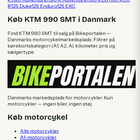
R
125 Duke
125 Enduro
125 EXC
Køb
KTM
990 SMT
i Danmark
Find
KTM
990 SMT
til salg på Bikeportalen —
Danmarks motorcykelmarkedsplads. Filtrer på
kørekortskategori (A1, A2, A), kilometer, pris og
sælgertype.
Danmarks markedsplads for motorcykler. Kun
motorcykler — ingen biler, ingen støj.
Køb motorcykel
Alle motorcykler
A1-motorcykler