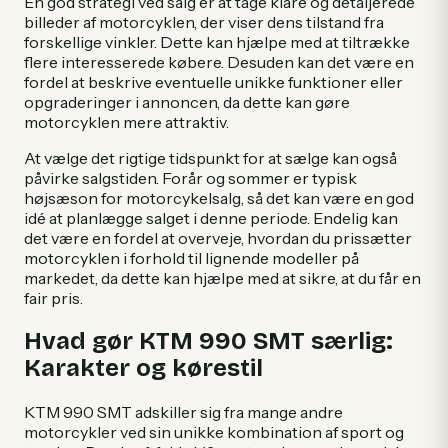
En god strategi ved salg er at tage klare og detaljerede
billeder af motorcyklen, der viser dens tilstand fra
forskellige vinkler. Dette kan hjælpe med at tiltrække
flere interesserede købere. Desuden kan det være en
fordel at beskrive eventuelle unikke funktioner eller
opgraderinger i annoncen, da dette kan gøre
motorcyklen mere attraktiv.
At vælge det rigtige tidspunkt for at sælge kan også
påvirke salgstiden. Forår og sommer er typisk
højsæson for motorcykelsalg, så det kan være en god
idé at planlægge salget i denne periode. Endelig kan
det være en fordel at overveje, hvordan du prissætter
motorcyklen i forhold til lignende modeller på
markedet, da dette kan hjælpe med at sikre, at du får en
fair pris.
Hvad gør KTM 990 SMT særlig:
Karakter og kørestil
KTM 990 SMT adskiller sig fra mange andre
motorcykler ved sin unikke kombination af sport og