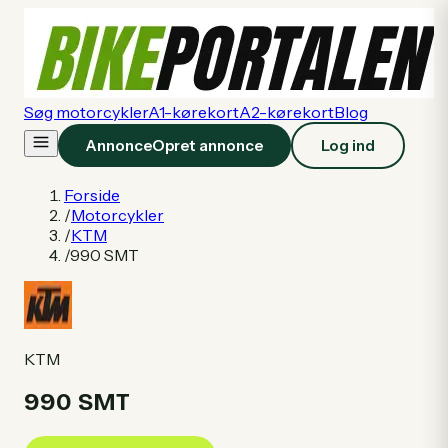
Søg motorcykler
A1-kørekort
A2-kørekort
Blog
Annonce
Opret annonce
Log ind
Forside
/
Motorcykler
/
KTM
/
990 SMT
KTM
990 SMT