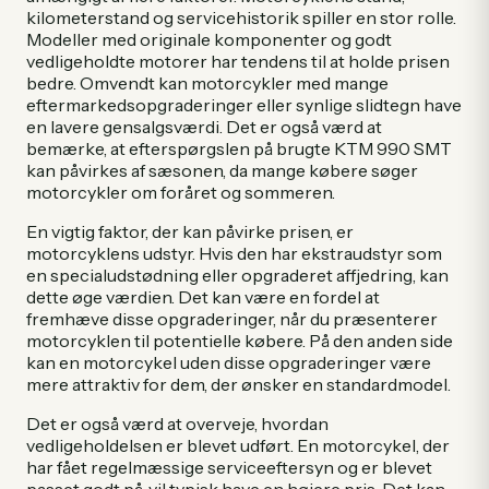
kilometerstand og servicehistorik spiller en stor rolle.
Modeller med originale komponenter og godt
vedligeholdte motorer har tendens til at holde prisen
bedre. Omvendt kan motorcykler med mange
eftermarkedsopgraderinger eller synlige slidtegn have
en lavere gensalgsværdi. Det er også værd at
bemærke, at efterspørgslen på brugte KTM 990 SMT
kan påvirkes af sæsonen, da mange købere søger
motorcykler om foråret og sommeren.
En vigtig faktor, der kan påvirke prisen, er
motorcyklens udstyr. Hvis den har ekstraudstyr som
en specialudstødning eller opgraderet affjedring, kan
dette øge værdien. Det kan være en fordel at
fremhæve disse opgraderinger, når du præsenterer
motorcyklen til potentielle købere. På den anden side
kan en motorcykel uden disse opgraderinger være
mere attraktiv for dem, der ønsker en standardmodel.
Det er også værd at overveje, hvordan
vedligeholdelsen er blevet udført. En motorcykel, der
har fået regelmæssige serviceeftersyn og er blevet
passet godt på, vil typisk have en højere pris. Det kan