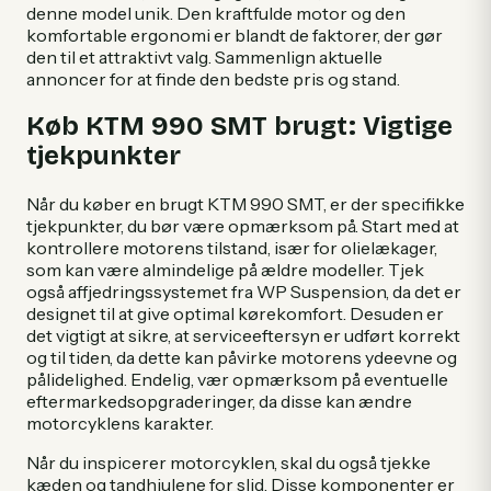
denne model unik. Den kraftfulde motor og den
komfortable ergonomi er blandt de faktorer, der gør
den til et attraktivt valg. Sammenlign aktuelle
annoncer for at finde den bedste pris og stand.
Køb KTM 990 SMT brugt: Vigtige
tjekpunkter
Når du køber en brugt KTM 990 SMT, er der specifikke
tjekpunkter, du bør være opmærksom på. Start med at
kontrollere motorens tilstand, især for olielækager,
som kan være almindelige på ældre modeller. Tjek
også affjedringssystemet fra WP Suspension, da det er
designet til at give optimal kørekomfort. Desuden er
det vigtigt at sikre, at serviceeftersyn er udført korrekt
og til tiden, da dette kan påvirke motorens ydeevne og
pålidelighed. Endelig, vær opmærksom på eventuelle
eftermarkedsopgraderinger, da disse kan ændre
motorcyklens karakter.
Når du inspicerer motorcyklen, skal du også tjekke
kæden og tandhjulene for slid. Disse komponenter er