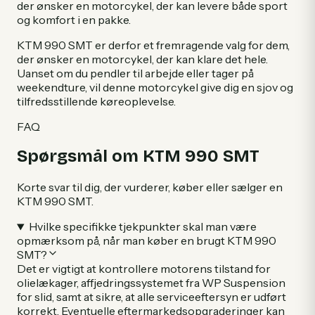
der ønsker en motorcykel, der kan levere både sport
og komfort i en pakke.
KTM 990 SMT er derfor et fremragende valg for dem,
der ønsker en motorcykel, der kan klare det hele.
Uanset om du pendler til arbejde eller tager på
weekendture, vil denne motorcykel give dig en sjov og
tilfredsstillende køreoplevelse.
FAQ
Spørgsmål om
KTM
990 SMT
Korte svar til dig, der vurderer, køber eller sælger en
KTM
990 SMT
.
Hvilke specifikke tjekpunkter skal man være
opmærksom på, når man køber en brugt KTM 990
SMT?
Det er vigtigt at kontrollere motorens tilstand for
olielækager, affjedringssystemet fra WP Suspension
for slid, samt at sikre, at alle serviceeftersyn er udført
korrekt. Eventuelle eftermarkedsopgraderinger kan