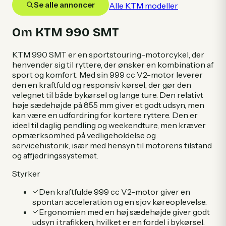
Se alle annoncer
Alle
KTM
modeller
Om
KTM
990 SMT
KTM 990 SMT er en sportstouring-motorcykel, der
henvender sig til ryttere, der ønsker en kombination af
sport og komfort. Med sin 999 cc V2-motor leverer
den en kraftfuld og responsiv kørsel, der gør den
velegnet til både bykørsel og lange ture. Den relativt
høje sædehøjde på 855 mm giver et godt udsyn, men
kan være en udfordring for kortere ryttere. Den er
ideel til daglig pendling og weekendture, men kræver
opmærksomhed på vedligeholdelse og
servicehistorik, især med hensyn til motorens tilstand
og affjedringssystemet.
Styrker
Den kraftfulde 999 cc V2-motor giver en
spontan acceleration og en sjov køreoplevelse.
Ergonomien med en høj sædehøjde giver godt
udsyn i trafikken, hvilket er en fordel i bykørsel.