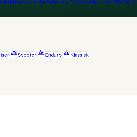
kler
Motorcykler fra forhandler
Motorcykler under 75.000 kr.
iser
Scooter
Enduro
Klassisk