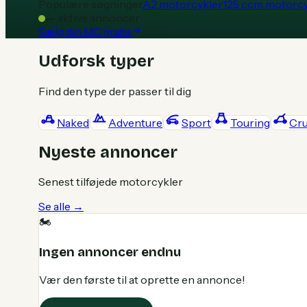
Populære søgninger
A2 motorcykler
125 ccm motorcy
—
aktive annoncer
Sælg din MC gratis
Udforsk typer
Find den type der passer til dig
Naked
Adventure
Sport
Touring
Cru
Nyeste annoncer
Senest tilføjede motorcykler
Se alle →
🏍️
Ingen annoncer endnu
Vær den første til at oprette en annonce!