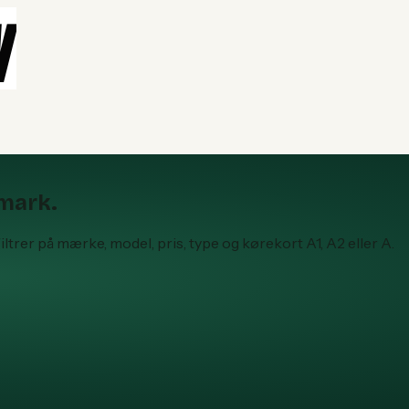
nmark.
trer på mærke, model, pris, type og kørekort A1, A2 eller A.