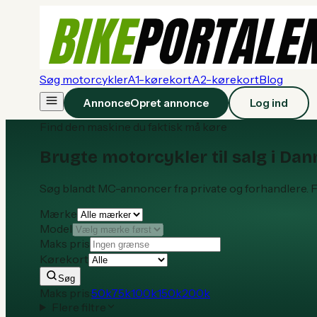
Søg motorcykler
A1-kørekort
A2-kørekort
Blog
Annonce
Opret annonce
Log ind
Find den maskine du faktisk må køre
Brugte motorcykler
til salg i Da
Søg blandt MC-annoncer fra private og forhandlere. Fil
Mærke
Model
Maks pris
Kørekort
Søg
Maks pris:
50
k
75
k
100
k
150
k
200
k
Flere filtre