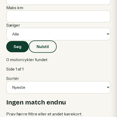
Maks km
Sælger
Søg
Nulstil
0
motorcykler fundet
Side
1
af
1
Sortér
Ingen match endnu
Prøv færre filtre eller et andet kørekort.