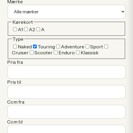
Mærke
Kørekort
A1
A2
A
Type
Naked
Touring
Adventure
Sport
Cruiser
Scooter
Enduro
Klassisk
Pris fra
Pris til
Ccm fra
Ccm til