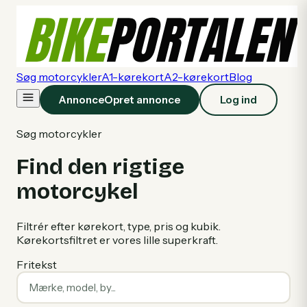
Søg motorcykler
A1-kørekort
A2-kørekort
Blog
Annonce
Opret annonce
Log ind
Søg motorcykler
Find den rigtige
motorcykel
Filtrér efter kørekort, type, pris og kubik.
Kørekortsfiltret er vores lille superkraft.
Fritekst